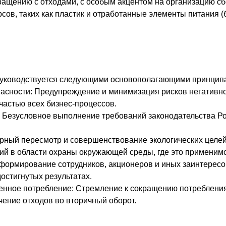
ащению с отходами, с особым акцентом на организацию сб
ов, таких как пластик и отработанные элементы питания (
руководствуется следующими основополагающими принцип
пасности: Предупреждение и минимизация рисков негативн
частью всех бизнес-процессов.
 Безусловное выполнение требований законодательства Ро
рный пересмотр и совершенствование экологических целей
ий в области охраны окружающей среды, где это применимо
нформирование сотрудников, акционеров и иных заинтересо
достигнутых результатах.
енное потребление: Стремление к сокращению потребления
чение отходов во вторичный оборот.