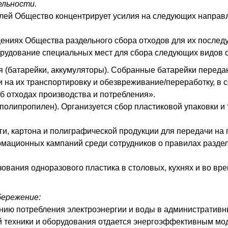
ельности.
лей Общество концентрирует усилия на следующих направ
ниях Общества раздельного сбора отходов для их послед
рудование специальных мест для сбора следующих видов о
я (батарейки, аккумуляторы). Собранные батарейки перед
на их транспортировку и обезвреживание/переработку, в 
 отходах производства и потребления».
, полипропилен). Организуется сбор пластиковой упаковки 
ги, картона и полиграфической продукции для передачи на 
ационных кампаний среди сотрудников о правилах раздел
ования одноразового пластика в столовых, кухнях и во вр
бережение:
нию потребления электроэнергии и воды в административн
й техники и оборудования отдается энергоэффективным мо